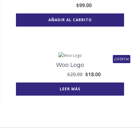
$
99.00
AÑADIR AL CARRITO
¡OFERTA!
Woo Logo
El
El
$
20.00
$
18.00
precio
precio
original
actual
LEER MÁS
era:
es:
$20.00.
$18.00.