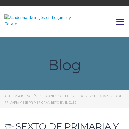
Togg
Blog
ACADEMIA DE INGLÉS EN LEGANÉS Y GETAFE
>
BLOG
>
INGLÉS
>
✏️ SEXTO DE
PRIMARIA Y ESE PRIMER GRAN RETO EN INGLÉS
✏️ SEXTO DE PRIMARIA Y