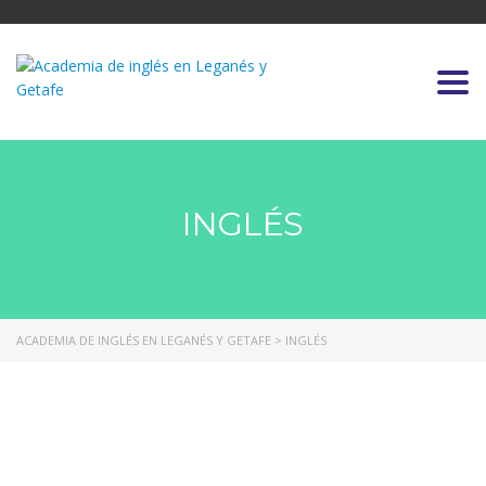
Togg
INGLÉS
ACADEMIA DE INGLÉS EN LEGANÉS Y GETAFE
>
INGLÉS